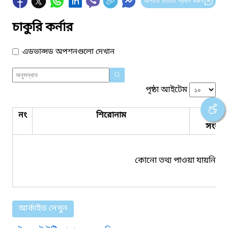
আপনার মতামত প্রদান করুন
চাকুরি কর্নার
এডভান্সড অপশনগুলো দেখান
পৃষ্ঠা আইটেম
নং
শিরোনাম
পিডিএ
সংযুক্ত
কোনো তথ্য পাওয়া যায়নি।
আর্কাইভ দেখুন