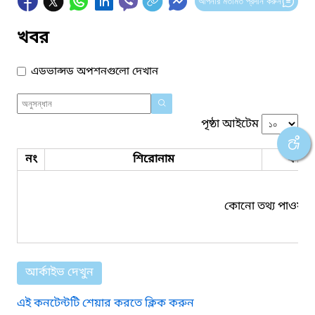
আপনার মতামত প্রদান করুন
খবর
এডভান্সড অপশনগুলো দেখান
পৃষ্ঠা আইটেম
নং
শিরোনাম
ফাইল
কোনো তথ্য পাওয়া য
আর্কাইভ দেখুন
এই কনটেন্টটি শেয়ার করতে ক্লিক করুন