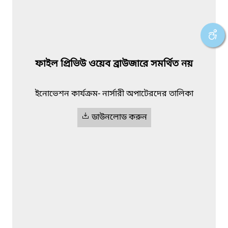
ফাইল প্রিভিউ ওয়েব ব্রাউজারে সমর্থিত নয়
ইনোভেশন কার্যক্রম- নার্সারী অপাটেরদের তালিকা
ডাউনলোড করুন